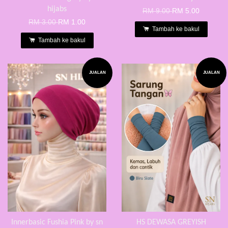
hijabs
RM 9.00
RM 5.00
RM 3.00
RM 1.00
Tambah ke bakul
Tambah ke bakul
JUALAN
JUALAN
Innerbasic Fushia Pink by sn
HS DEWASA GREYISH