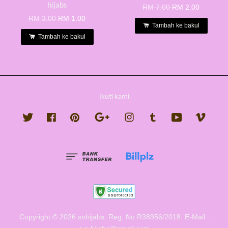
hijabs
RM 7.00
RM 2.00
RM 3.00
RM 1.00
Tambah ke bakul
Tambah ke bakul
Ikuti kami
Twitter
Facebook
Pinterest
Google
Instagram
Tumblr
YouTube
Vimeo
Copyright © 2026 snhijabs. Reg. No R38956/2018. E-Mail :