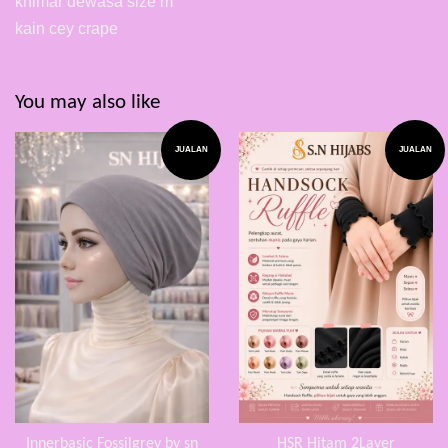
khimar dewasa size m
kain cey crape
You may also like
JUALAN
JUALAN
Innerbasic Fossilgrey by sn
HSR Hitam 2Layer