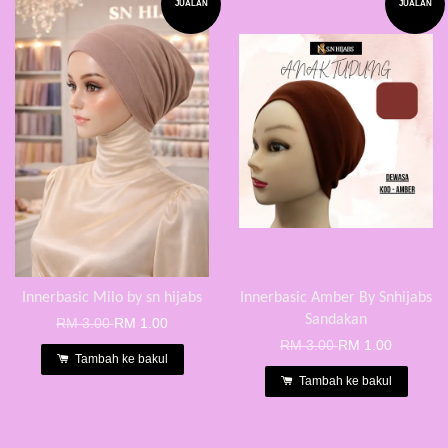
JUALAN
JUALAN
Innerbasic Milo by sn hijabs
Innerbasic Amber By Snhijabs
Sandakan
RM 3.00
RM 1.00
RM 3.00
RM 1.00
Tambah ke bakul
Tambah ke bakul