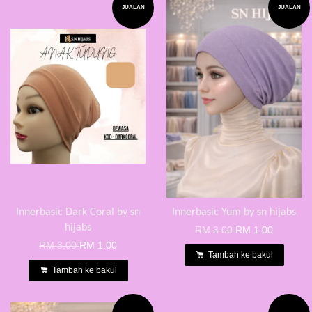
JUALAN
JUALAN
Innerbasic Dark Coral by sn
Innerbasic Yum by sn hijabs
hijabs
RM 3.00
RM 1.00
RM 3.00
RM 1.00
Tambah ke bakul
Tambah ke bakul