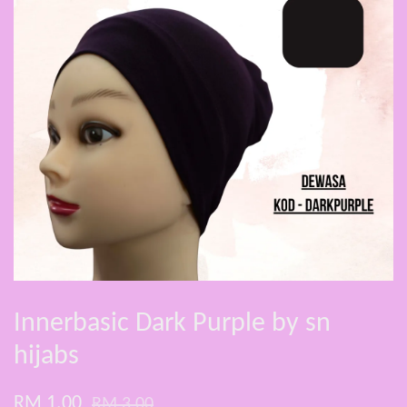
Innerbasic Dark Purple by sn
hijabs
RM 1.00
RM 3.00