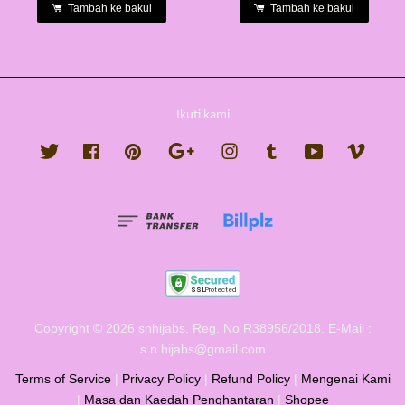
Tambah ke bakul
Tambah ke bakul
Ikuti kami
Twitter
Facebook
Pinterest
Google
Instagram
Tumblr
YouTube
Vimeo
Copyright © 2026 snhijabs. Reg. No R38956/2018. E-Mail :
s.n.hijabs@gmail.com
Terms of Service
|
Privacy Policy
|
Refund Policy
|
Mengenai Kami
|
Masa dan Kaedah Penghantaran
|
Shopee