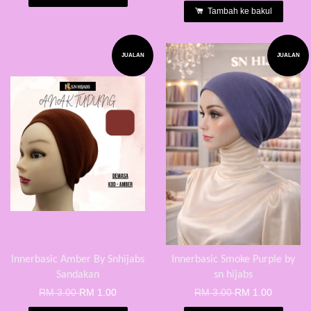
Tambah ke bakul
JUALAN
JUALAN
Innerbasic Amber By Snhijabs
Innerbasic Smoke Purple by
Sandakan
sn hijabs
RM 3.00
RM 1.00
RM 3.00
RM 1.00