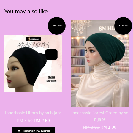
You may also like
JUALAN
JUALAN
Innerbasic Hitam by sn hijabs
Innerbasic Forest Green by sn
hijabs
RM 3.50
RM 2.50
RM 3.00
RM 1.00
Tambah ke bakul