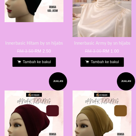
Innerbasic Hitam by sn hijabs
Innerbasic Army by sn hijabs
RM 3.50
RM 2.50
RM 3.00
RM 1.00
Tambah ke bakul
Tambah ke bakul
JUALAN
JUALAN