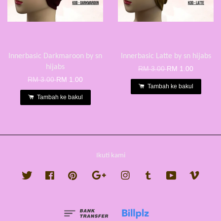
Innerbasic Darkmaroon by sn
Innerbasic Latte by sn hijabs
hijabs
RM 3.00
RM 1.00
RM 3.00
RM 1.00
Tambah ke bakul
Tambah ke bakul
Ikuti kami
Twitter
Facebook
Pinterest
Google
Instagram
Tumblr
YouTube
Vimeo