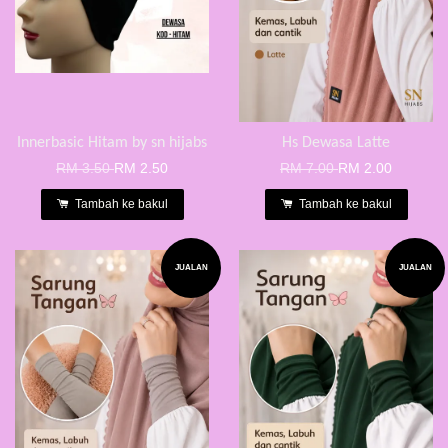
Innerbasic Hitam by sn hijabs
Hs Dewasa Latte
RM 3.50
RM 2.50
RM 7.00
RM 2.00
Tambah ke bakul
Tambah ke bakul
JUALAN
JUALAN