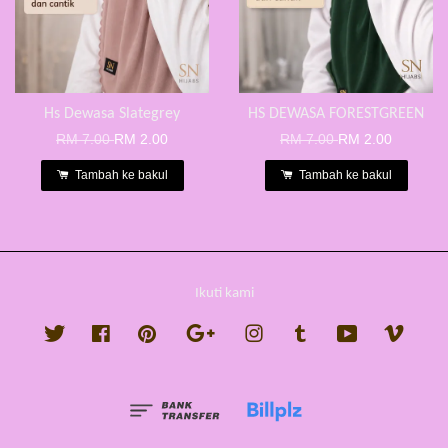
Hs Dewasa Slategrey
HS DEWASA FORESTGREEN
RM 7.00
RM 2.00
RM 7.00
RM 2.00
Tambah ke bakul
Tambah ke bakul
Ikuti kami
Twitter
Facebook
Pinterest
Google
Instagram
Tumblr
YouTube
Vimeo