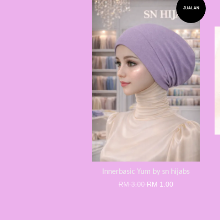
JUALAN
Innerbasic Yum by sn hijabs
RM 3.00
RM 1.00