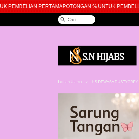
 PEMBELIAN PERTAMA
POTONGAN % UNTUK PEMBELIA
Cari
›
Laman Utama
HS DEWASA DUSTYGREY