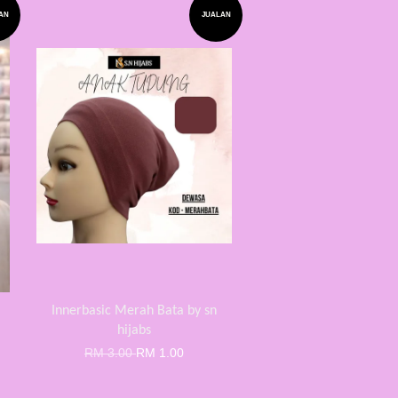
AN
JUALAN
Innerbasic Merah Bata by sn
hijabs
RM 3.00
RM 1.00