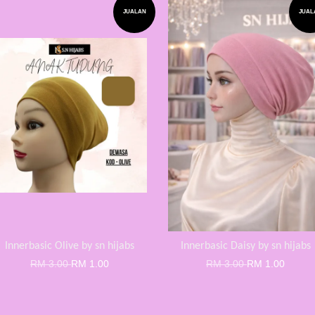
JUALAN
JUAL
Innerbasic Olive by sn hijabs
Innerbasic Daisy by sn hijabs
RM 3.00
RM 1.00
RM 3.00
RM 1.00