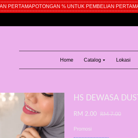
N PERTAMA
POTONGAN % UNTUK PEMBELIAN PERTAMA
P
Home
Catalog
Lokasi
HS DEWASA DUS
RM 2.00
RM 7.00
Promosi