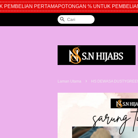
PEMBELIAN PERTAMA
POTONGAN % UNTUK PEMBELIAN
Cari
›
Laman Utama
HS DEWASA DUSTYGREE