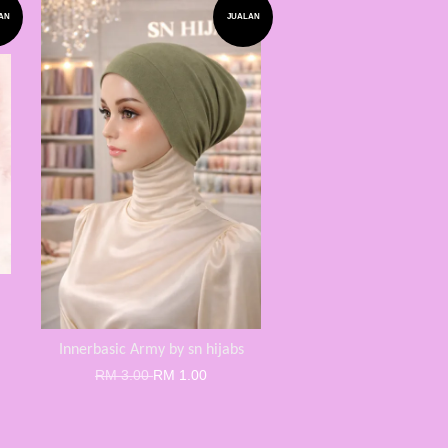
AN
JUALAN
Innerbasic Army by sn hijabs
RM 3.00
RM 1.00