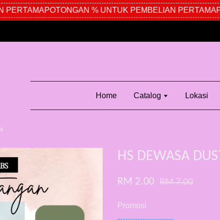
 PERTAMA
POTONGAN % UNTUK PEMBELIAN PERTAMA
PO
Home
Catalog
Lokasi
N
HS DEWASA DUS
RM 2.00
RM 7.00
Promosi