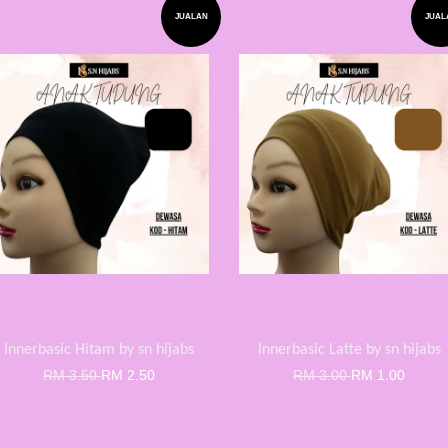
JUALAN
JUAL
Innerbasic Hitam by sn hijabs
Innerbasic Latte by sn hijabs
RM 3.50
RM 2.50
RM 3.00
RM 1.00