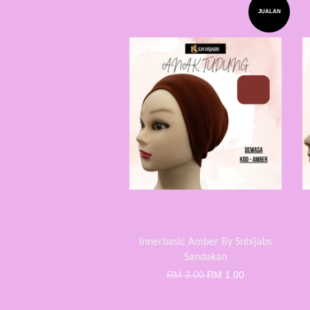
JUALAN
Innerbasic Amber By Snhijabs
Sandakan
RM 3.00
RM 1.00