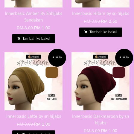
Innerbasic Amber By Snhijabs
Innerbasic Hitam by sn hijabs
Sandakan
RM 3.50
RM 2.50
RM 3.00
RM 1.00
Tambah ke bakul
Tambah ke bakul
JUALAN
JUALAN
Innerbasic Latte by sn hijabs
Innerbasic Darkmaroon by sn
hijabs
RM 3.00
RM 1.00
RM 3.00
RM 1.00