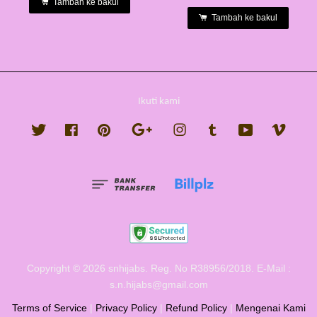
Tambah ke bakul
Tambah ke bakul
Ikuti kami
Twitter
Facebook
Pinterest
Google
Instagram
Tumblr
YouTube
Vimeo
Copyright © 2026 snhijabs. Reg. No R38956/2018. E-Mail :
s.n.hijabs@gmail.com
Terms of Service
|
Privacy Policy
|
Refund Policy
|
Mengenai Kami