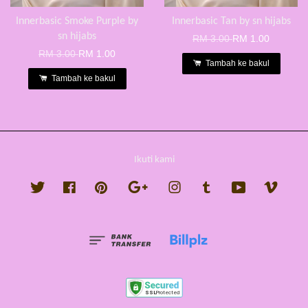
Innerbasic Smoke Purple by
Innerbasic Tan by sn hijabs
sn hijabs
RM 3.00
RM 1.00
RM 3.00
RM 1.00
Tambah ke bakul
Tambah ke bakul
Ikuti kami
Twitter
Facebook
Pinterest
Google
Instagram
Tumblr
YouTube
Vimeo