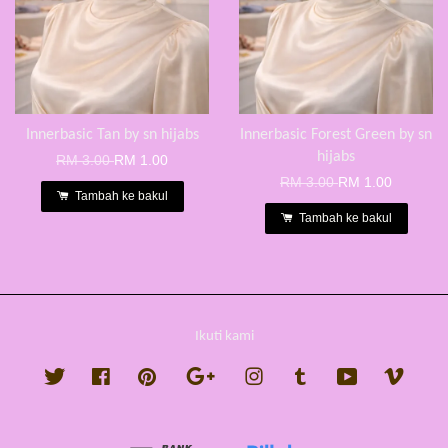
Innerbasic Tan by sn hijabs
Innerbasic Forest Green by sn
hijabs
RM 3.00
RM 1.00
RM 3.00
RM 1.00
Tambah ke bakul
Tambah ke bakul
Ikuti kami
Twitter
Facebook
Pinterest
Google
Instagram
Tumblr
YouTube
Vimeo