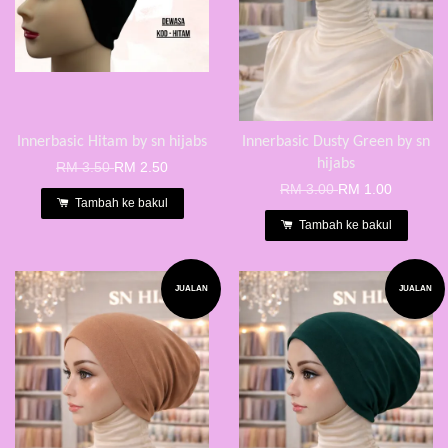
Innerbasic Hitam by sn hijabs
Innerbasic Dusty Green by sn
hijabs
RM 3.50
RM 2.50
RM 3.00
RM 1.00
Tambah ke bakul
Tambah ke bakul
JUALAN
JUALAN