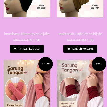
Innerbasic Hitam by sn hijabs
Innerbasic Latte by sn hijabs
RM 3.50
RM 2.50
RM 3.00
RM 1.00
Tambah ke bakul
Tambah ke bakul
JUALAN
JUALAN