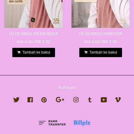
HS DEWASA MERAHBATA
HS DEWASA MAROON
RM 7.00
RM 2.00
RM 7.00
RM 2.00
Tambah ke bakul
Tambah ke bakul
Ikuti kami
Twitter
Facebook
Pinterest
Google
Instagram
Tumblr
YouTube
Vimeo