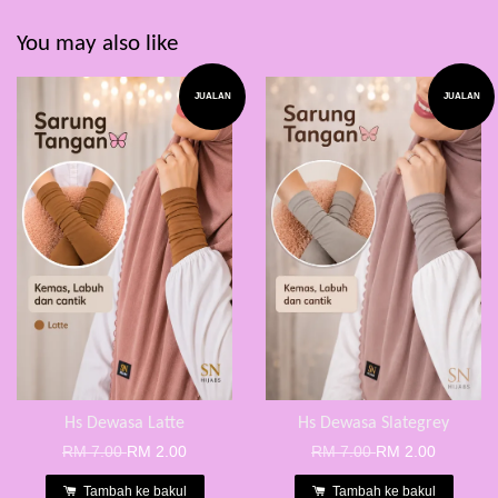
You may also like
JUALAN
JUALAN
Hs Dewasa Latte
Hs Dewasa Slategrey
RM 7.00
RM 2.00
RM 7.00
RM 2.00
Tambah ke bakul
Tambah ke bakul