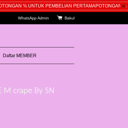
GAN % UNTUK PEMBELIAN PERTAMA
POTONGAN % UNTU
WhatsApp Admin
Bakul
Daftar MEMBER
E M crape By SN