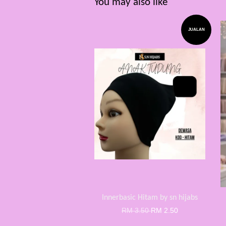
You may also like
JUALAN
Innerbasic Hitam by sn hijabs
RM 3.50
RM 2.50