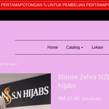
TAMA
POTONGAN % UNTUK PEMBELIAN PERTAMA
POTON
Home
Catalog
Lokasi
By SN hijabs
Blouse Zehra SIZ
hijabs
RM 27.00
RM 30.00