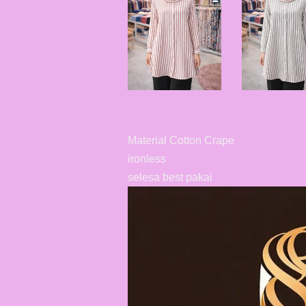
Material Cotton Crape
ironless
selesa best pakai