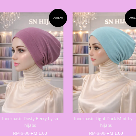
JUALAN
JUAL
Innerbasic Dusty Berry by sn
Innerbasic Light Dark Mint by s
hijabs
hijabs
RM 3.00
RM 1.00
RM 3.00
RM 1.00