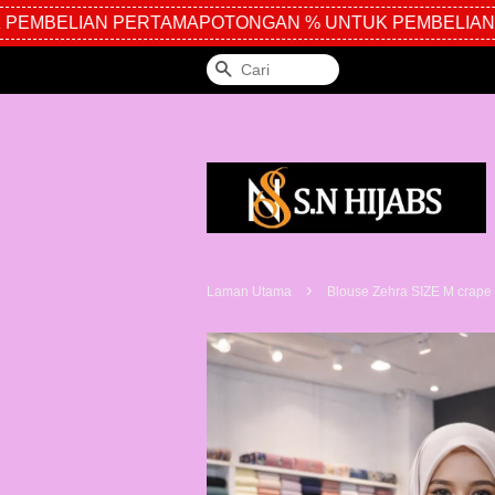
BELIAN PERTAMA
POTONGAN % UNTUK PEMBELIAN PER
Cari
›
Laman Utama
Blouse Zehra SIZE M crape 