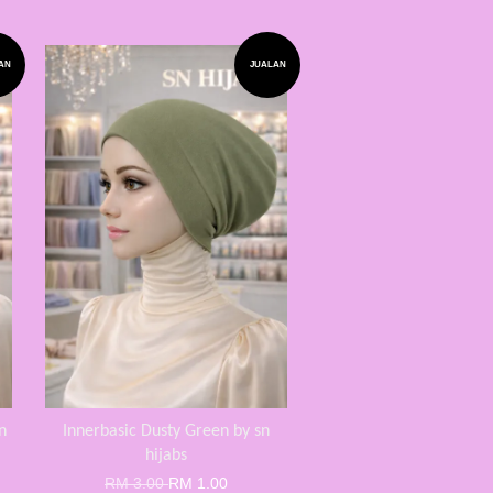
AN
JUALAN
n
Innerbasic Dusty Green by sn
hijabs
RM 3.00
RM 1.00