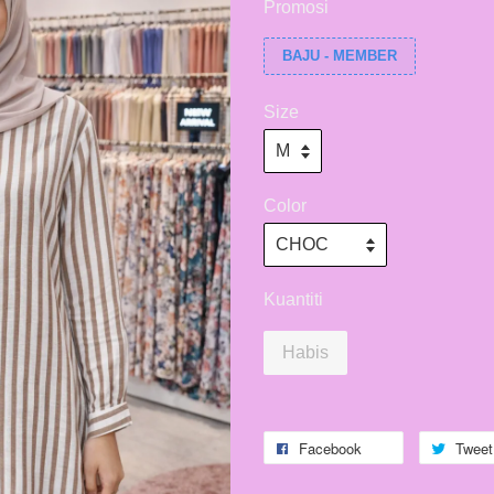
Promosi
BAJU - MEMBER
Size
Color
Kuantiti
Habis
Facebook
Tweet