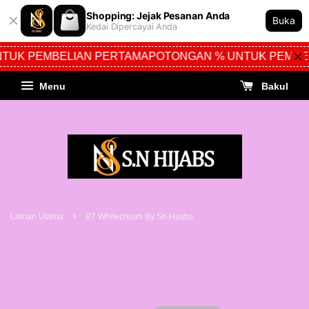
Shopping: Jejak Pesanan Anda
Buka
Kedai Dipercayai Anda
TUK PEMBELIAN PERTAMA
POTONGAN % UNTUK PEMBE
Menu
Bakul
›
Laman Utama
B7 Whitecream By Sn Hijabs