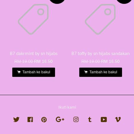
B7 dakrmint by sn hijabs
B7 toffy by sn hijabs sandakan
RM 19.00
RM 16.50
RM 19.00
RM 16.50
Tambah ke bakul
Tambah ke bakul
Ikuti kami
Twitter
Facebook
Pinterest
Google
Instagram
Tumblr
YouTube
Vimeo