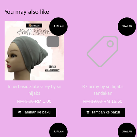
You may also like
JUALAN
JUALAN
Innerbasic Slate Grey by sn
B7 army by sn hijabs
hijabs
sandakan
RM 3.00
RM 1.00
RM 19.00
RM 16.50
Tambah ke bakul
Tambah ke bakul
JUALAN
JUALAN