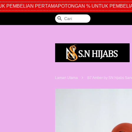
 PEMBELIAN PERTAMA
POTONGAN % UNTUK PEMBELIAN
Cari
›
Laman Utama
B7 Amber by SN hijabs Sa