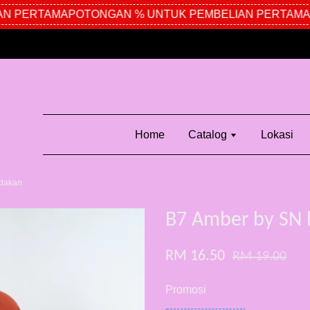
 PERTAMA
POTONGAN % UNTUK PEMBELIAN PERTAMA
P
Home
Catalog
Lokasi
ndakan
B7 Amber by SN 
RM 16.50
RM 19.00
Promosi