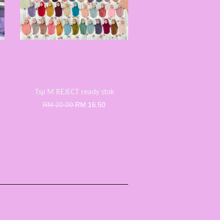
Tsp M REJECT ready stok
RM 20.00
RM 16.50