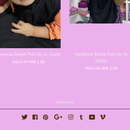
nowcap Budak Plain By Sn Hijabs
Handsock Budak Plain By Sn
Hijabs
RM 2.50
RM 1.00
RM 5.00
RM 1.50
Ikuti kami
Twitter
Facebook
Pinterest
Google
Instagram
Tumblr
YouTube
Vimeo