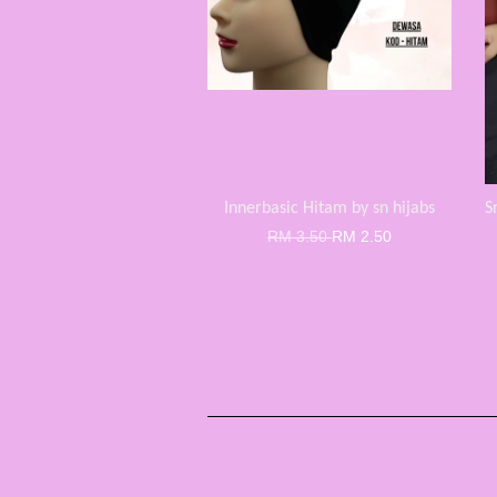
Innerbasic Hitam by sn hijabs
S
RM 3.50
RM 2.50