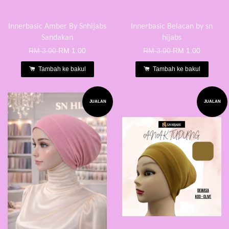
Innerbasic Amber By Snhijabs
Innerbasic Belacan by sn
Sandakan
hijabs
RM 3.00
RM 1.00
RM 3.00
RM 1.00
Tambah ke bakul
Tambah ke bakul
JUALAN
JUALAN