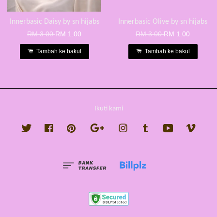
Innerbasic Daisy by sn hijabs
Innerbasic Olive by sn hijabs
RM 3.00
RM 1.00
RM 3.00
RM 1.00
Tambah ke bakul
Tambah ke bakul
Ikuti kami
Twitter
Facebook
Pinterest
Google
Instagram
Tumblr
YouTube
Vimeo