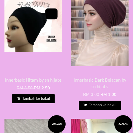
Innerbasic Hitam by sn hijabs
Innerbasic Dark Belacan by
sn hijabs
RM 3.50
RM 2.50
RM 3.00
RM 1.00
Tambah ke bakul
Tambah ke bakul
JUALAN
JUALAN