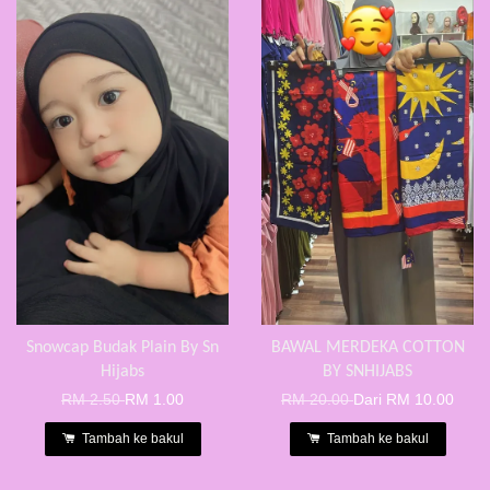
Snowcap Budak Plain By Sn
BAWAL MERDEKA COTTON
Hijabs
BY SNHIJABS
RM 2.50
RM 1.00
RM 20.00
Dari
RM 10.00
Tambah ke bakul
Tambah ke bakul