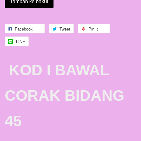
Tambah ke bakul
Facebook
Tweet
Pin it
LINE
KOD I BAWAL
CORAK BIDANG
45